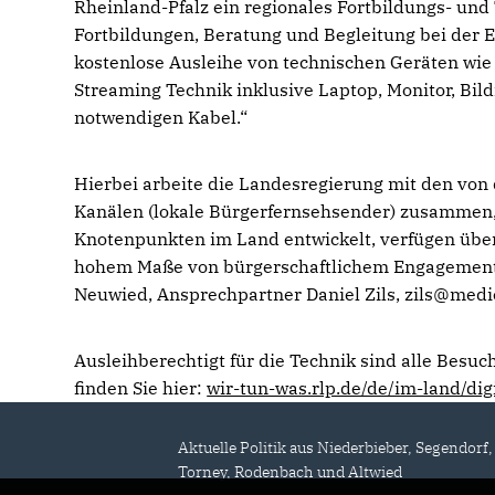
Rheinland-Pfalz ein regionales Fortbildungs- und 
Fortbildungen, Beratung und Begleitung bei der 
kostenlose Ausleihe von technischen Geräten wie 
Streaming Technik inklusive Laptop, Monitor, Bil
notwendigen Kabel.“
Hierbei arbeite die Landesregierung mit den von 
Kanälen (lokale Bürgerfernsehsender) zusammen,
Knotenpunkten im Land entwickelt, verfügen über 
hohem Maße von bürgerschaftlichem Engagement g
Neuwied, Ansprechpartner Daniel Zils, zils@med
Ausleihberechtigt für die Technik sind alle Besu
finden Sie hier:
wir-tun-was.rlp.de/de/im-land/digi
Aktuelle Politik aus Niederbieber, Segendorf,
Torney, Rodenbach und Altwied