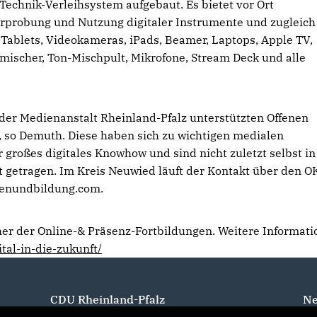
Technik-Verleihsystem aufgebaut. Es bietet vor Ort
Erprobung und Nutzung digitaler Instrumente und zugleich
Tablets, Videokameras, iPads, Beamer, Laptops, Apple TV,
dmischer, Ton-Mischpult, Mikrofone, Stream Deck und alle
der Medienanstalt Rheinland-Pfalz unterstützten Offenen
 so Demuth. Diese haben sich zu wichtigen medialen
großes digitales Knowhow und sind nicht zuletzt selbst in
etragen. Im Kreis Neuwied läuft der Kontakt über den O
ienundbildung.com​.
cher der Online-& Präsenz-Fortbildungen. Weitere Informat
tal-in-die-zukunft/
CDU Rheinland-Pfalz
Ne