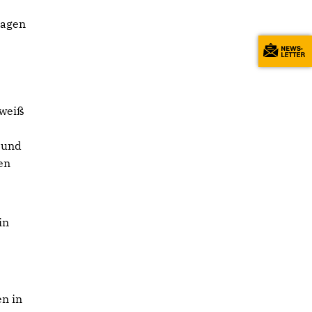
ragen
 weiß
 und
en
in
en in