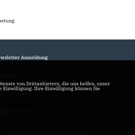
lastung
e
wsletter Anmeldung
enden
enste von Drittanbietern, die uns helfen, unser
Einwilligung. Ihre Einwilligung können Sie
tglied werden
tgliederbereich
Realisation: Sharkness Media GmbH & Co. KG