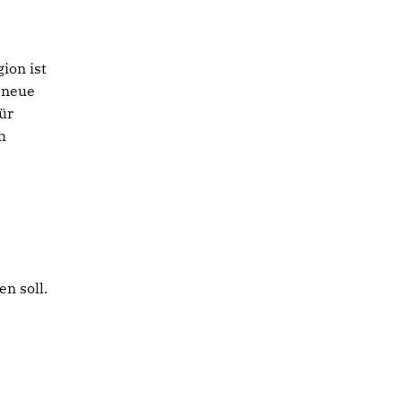
ion ist
 neue
ür
h
s
n soll.