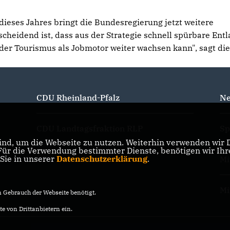
eses Jahres bringt die Bundesregierung jetzt weitere
cheidend ist, dass aus der Strategie schnell spürbare Ent
der Tourismus als Jobmotor weiter wachsen kann", sagt di
CDU Rheinland-Pfalz
Ne
CDU Landtagsfraktion RLP
Sp
nd, um die Webseite zu nutzen. Weiterhin verwenden wir Di
r die Verwendung bestimmter Dienste, benötigen wir Ihre 
 Sie in unserer
Datenschutzerklärung
.
CDU Deutschland
Mi
Mi
Gebrauch der Webseite benötigt.
e von Drittanbietern ein.