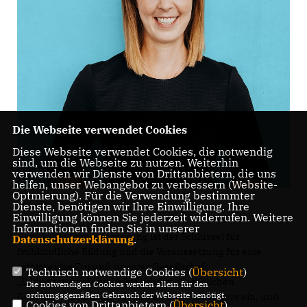
Die Webseite verwendet Cookies
Diese Webseite verwendet Cookies, die notwendig
sind, um die Webseite zu nutzen. Weiterhin
verwenden wir Dienste von Drittanbietern, die uns
helfen, unser Webangebot zu verbessern (Website-
Optmierung). Für die Verwendung bestimmter
Dienste, benötigen wir Ihre Einwilligung. Ihre
Einwilligung können Sie jederzeit widerrufen. Weitere
Informationen finden Sie in unserer
Gerade die Sprachförderung ist der Schlüssel für
Datenschutzerklärung
.
frühkindliche Bildung und die Voraussetzung für eine
erfolgreiche Zukunft unserer Gesellschaft.
Technisch notwendige Cookies (
Übersicht
)
Bildungsministerin Hubig schätzt die täglichen
Die notwendigen Cookies werden allein für den
ordnungsgemäßen Gebrauch der Webseite benötigt.
Gegebenheiten in unseren Kitas offenbar anders ein, und
Cookies von Drittanbietern (
Übersicht
)