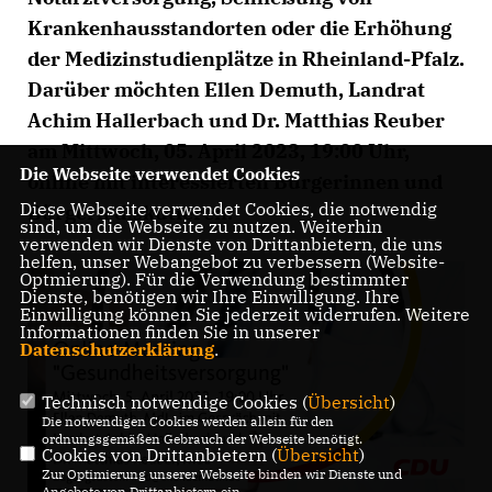
Krankenhausstandorten oder die Erhöhung
der Medizinstudienplätze in Rheinland-Pfalz.
Darüber möchten Ellen Demuth, Landrat
Achim Hallerbach und Dr. Matthias Reuber
am
Mittwoch, 05. April 2023, 19:00 Uhr,
Die Webseite verwendet Cookies
online
mit interessierten Bürgerinnen und
Diese Webseite verwendet Cookies, die notwendig
Bürgern diskutieren.
sind, um die Webseite zu nutzen. Weiterhin
verwenden wir Dienste von Drittanbietern, die uns
helfen, unser Webangebot zu verbessern (Website-
Optmierung). Für die Verwendung bestimmter
Dienste, benötigen wir Ihre Einwilligung. Ihre
Einwilligung können Sie jederzeit widerrufen. Weitere
Informationen finden Sie in unserer
Datenschutzerklärung
.
Technisch notwendige Cookies (
Übersicht
)
Die notwendigen Cookies werden allein für den
ordnungsgemäßen Gebrauch der Webseite benötigt.
Cookies von Drittanbietern (
Übersicht
)
Zur Optimierung unserer Webseite binden wir Dienste und
Angebote von Drittanbietern ein.