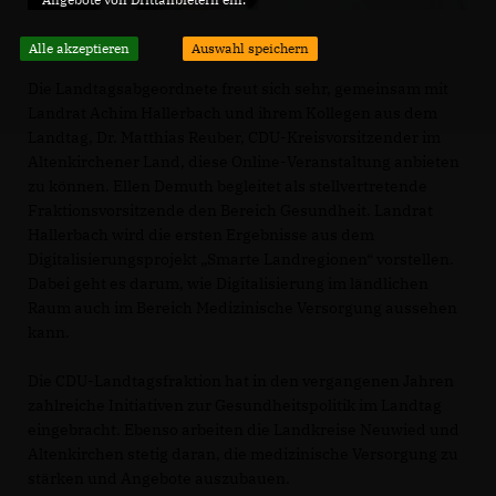
Alle akzeptieren
Auswahl speichern
Die Landtagsabgeordnete freut sich sehr, gemeinsam mit
Landrat Achim Hallerbach und ihrem Kollegen aus dem
Landtag, Dr. Matthias Reuber, CDU-Kreisvorsitzender im
Altenkirchener Land, diese Online-Veranstaltung anbieten
zu können. Ellen Demuth begleitet als stellvertretende
Fraktionsvorsitzende den Bereich Gesundheit. Landrat
Hallerbach wird die ersten Ergebnisse aus dem
Digitalisierungsprojekt „Smarte Landregionen“ vorstellen.
Dabei geht es darum, wie Digitalisierung im ländlichen
Raum auch im Bereich Medizinische Versorgung aussehen
kann.
Die CDU-Landtagsfraktion hat in den vergangenen Jahren
zahlreiche Initiativen zur Gesundheitspolitik im Landtag
eingebracht. Ebenso arbeiten die Landkreise Neuwied und
Altenkirchen stetig daran, die medizinische Versorgung zu
stärken und Angebote auszubauen.