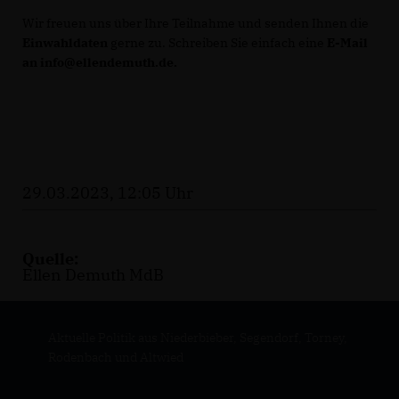
Wir freuen uns über Ihre Teilnahme und senden Ihnen die
Einwahldaten
gerne zu. Schreiben Sie einfach eine
E-Mail
an info@ellendemuth.de.
29.03.2023, 12:05 Uhr
Quelle:
Ellen Demuth MdB
Aktuelle Politik aus Niederbieber, Segendorf, Torney,
Rodenbach und Altwied